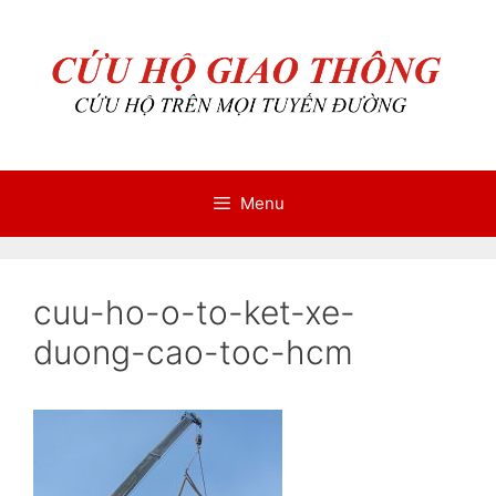
Chuyển
Chuyển
đến
đến
nội
nội
dung
dung
Menu
cuu-ho-o-to-ket-xe-
duong-cao-toc-hcm