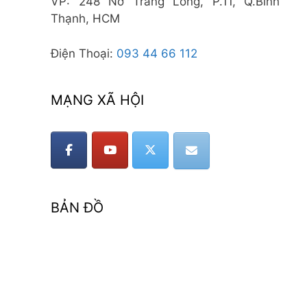
VP: 248 Nơ Trang Long, P.11, Q.Bình
Thạnh, HCM
Điện Thoại:
093 44 66 112
MẠNG XÃ HỘI
BẢN ĐỒ