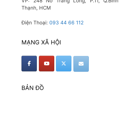
VP: 248 Nơ Trang Long, P.11, Q.Bình
Thạnh, HCM
Điện Thoại:
093 44 66 112
MẠNG XÃ HỘI
BẢN ĐỒ