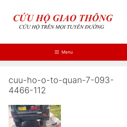
Chuyển
Chuyển
đến
đến
nội
nội
dung
dung
Menu
cuu-ho-o-to-quan-7-093-
4466-112