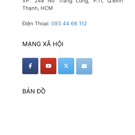
VP: 248 Nơ Trang Long, P.11, Q.Bình
Thạnh, HCM
Điện Thoại:
093 44 66 112
MẠNG XÃ HỘI
BẢN ĐỒ