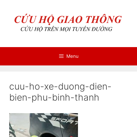
Chuyển
Chuyển
đến
đến
nội
nội
dung
dung
Menu
cuu-ho-xe-duong-dien-
bien-phu-binh-thanh