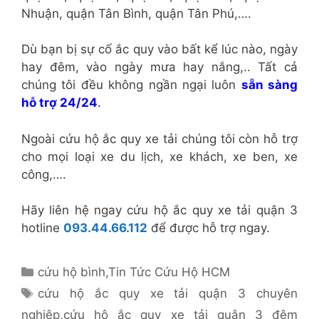
Nhuận, quận Tân Bình, quận Tân Phú,….
Dù bạn bị sự cố ắc quy vào bất kể lúc nào, ngày
hay đêm, vào ngày mưa hay nắng,.. Tất cả
chúng tôi đều không ngần ngại luôn
sẵn sàng
hỗ trợ 24/24
.
Ngoài cứu hộ ắc quy xe tải chúng tôi còn hỗ trợ
cho mọi loại xe du lịch, xe khách, xe ben, xe
công,….
Hãy liên hệ ngay cứu hộ ắc quy xe tải quận 3
hotline
093.44.66.112
để được hỗ trợ ngay.
Danh
cứu hộ bình
,
Tin Tức Cứu Hộ HCM
mục
Thẻ
cứu hộ ắc quy xe tải quận 3 chuyên
nghiệp
,
cứu hộ ắc quy xe tải quận 3 đêm