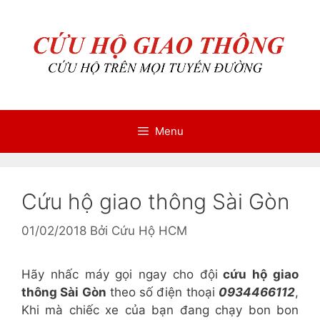
Chuyển
Chuyển
đến
đến
nội
nội
dung
dung
Menu
Cứu hộ giao thông Sài Gòn
01/02/2018
Bởi
Cứu Hộ HCM
Hãy nhấc máy gọi ngay cho đội
cứu hộ giao
thông Sài Gòn
theo số điện thoại
0934466112
,
Khi mà chiếc xe của bạn đang chạy bon bon