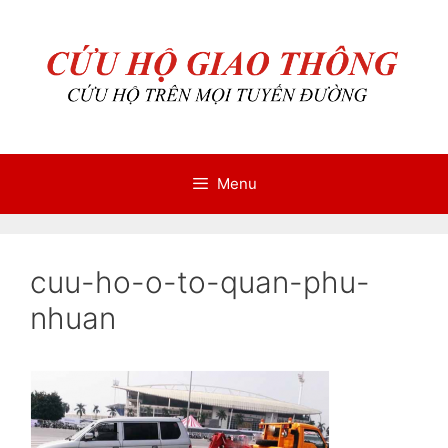
Chuyển
Chuyển
đến
đến
nội
nội
dung
dung
Menu
cuu-ho-o-to-quan-phu-
nhuan