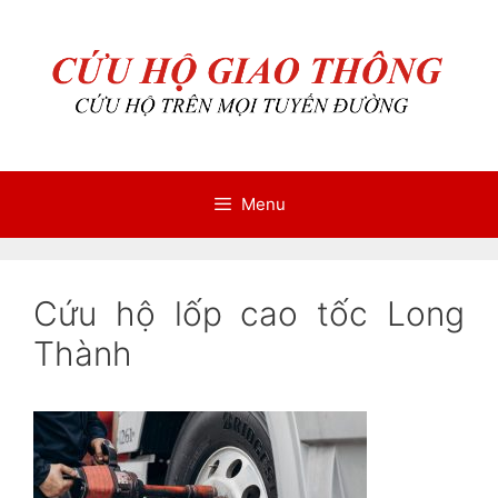
Chuyển
Chuyển
đến
đến
nội
nội
dung
dung
Menu
Cứu hộ lốp cao tốc Long
Thành