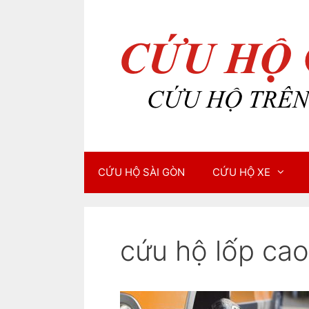
Chuyển
Chuyển
đến
đến
nội
nội
dung
dung
CỨU HỘ SÀI GÒN
CỨU HỘ XE
cứu hộ lốp cao