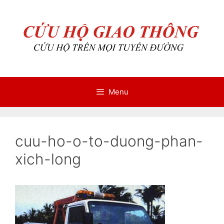
Chuyển
Chuyển
đến
đến
nội
nội
dung
dung
Menu
cuu-ho-o-to-duong-phan-
xich-long