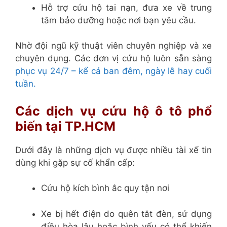
Hỗ trợ cứu hộ tai nạn, đưa xe về trung
tâm bảo dưỡng hoặc nơi bạn yêu cầu.
Nhờ đội ngũ kỹ thuật viên chuyên nghiệp và xe
chuyên dụng. Các đơn vị cứu hộ luôn sẵn sàng
phục vụ 24/7 – kể cả ban đêm, ngày lễ hay cuối
tuần.
Các dịch vụ cứu hộ ô tô phổ
biến tại TP.HCM
Dưới đây là những dịch vụ được nhiều tài xế tin
dùng khi gặp sự cố khẩn cấp:
Cứu hộ kích bình ắc quy tận nơi
Xe bị hết điện do quên tắt đèn, sử dụng
điều hòa lâu hoặc bình yếu có thể khiến