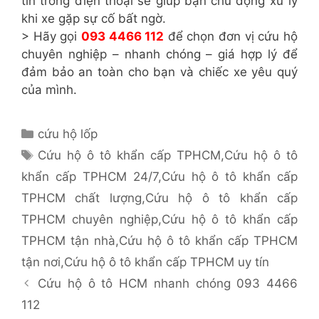
tín trong điện thoại sẽ giúp bạn chủ động xử lý
khi xe gặp sự cố bất ngờ.
>
Hãy gọi
093 4466 112
để chọn đơn vị cứu hộ
chuyên nghiệp – nhanh chóng – giá hợp lý để
đảm bảo an toàn cho bạn và chiếc xe yêu quý
của mình.
Danh
cứu hộ lốp
mục
Thẻ
Cứu hộ ô tô khẩn cấp TPHCM
,
Cứu hộ ô tô
khẩn cấp TPHCM 24/7
,
Cứu hộ ô tô khẩn cấp
TPHCM chất lượng
,
Cứu hộ ô tô khẩn cấp
TPHCM chuyên nghiệp
,
Cứu hộ ô tô khẩn cấp
TPHCM tận nhà
,
Cứu hộ ô tô khẩn cấp TPHCM
tận nơi
,
Cứu hộ ô tô khẩn cấp TPHCM uy tín
Cứu hộ ô tô HCM nhanh chóng 093 4466
112