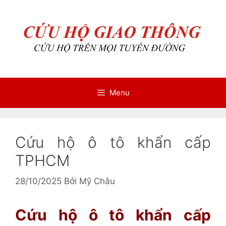
Chuyển
Chuyển
đến
đến
nội
nội
dung
dung
Menu
Cứu hộ ô tô khẩn cấp
TPHCM
28/10/2025
Bởi
Mỹ Châu
Cứu hộ ô tô khẩn cấp