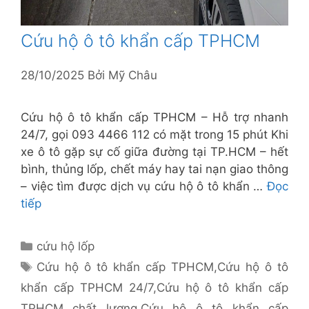
Cứu hộ ô tô khẩn cấp TPHCM
28/10/2025
Bởi
Mỹ Châu
Cứu hộ ô tô khẩn cấp TPHCM – Hỗ trợ nhanh
24/7, gọi 093 4466 112 có mặt trong 15 phút Khi
xe ô tô gặp sự cố giữa đường tại TP.HCM – hết
bình, thủng lốp, chết máy hay tai nạn giao thông
– việc tìm được dịch vụ cứu hộ ô tô khẩn …
Đọc
tiếp
Danh
cứu hộ lốp
mục
Thẻ
Cứu hộ ô tô khẩn cấp TPHCM
,
Cứu hộ ô tô
khẩn cấp TPHCM 24/7
,
Cứu hộ ô tô khẩn cấp
TPHCM chất lượng
,
Cứu hộ ô tô khẩn cấp