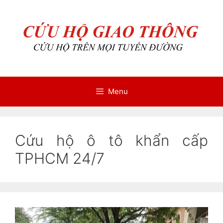
Chuyển
Chuyển
đến
đến
nội
nội
dung
dung
Menu
Cứu hộ ô tô khẩn cấp
TPHCM 24/7