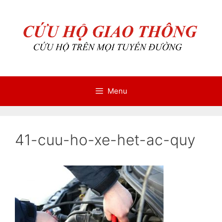
Chuyển
Chuyển
đến
đến
nội
nội
dung
dung
Menu
41-cuu-ho-xe-het-ac-quy