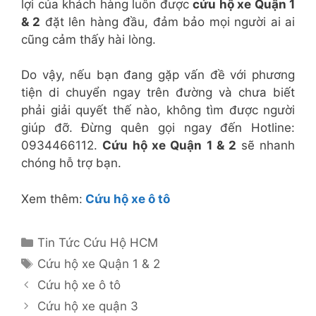
lợi của khách hàng luôn được
cứu hộ xe Quận 1
& 2
đặt lên hàng đầu, đảm bảo mọi người ai ai
cũng cảm thấy hài lòng.
Do vậy, nếu bạn đang gặp vấn đề với phương
tiện di chuyển ngay trên đường và chưa biết
phải giải quyết thế nào, không tìm được người
giúp đỡ. Đừng quên gọi ngay đến Hotline:
0934466112.
Cứu hộ xe Quận 1 & 2
sẽ nhanh
chóng hỗ trợ bạn.
Xem thêm:
Cứu hộ xe ô tô
Danh
Tin Tức Cứu Hộ HCM
mục
Thẻ
Cứu hộ xe Quận 1 & 2
Cứu hộ xe ô tô
Cứu hộ xe quận 3