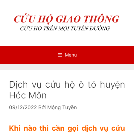
Chuyển
Chuyển
đến
đến
nội
nội
dung
dung
Menu
Dịch vụ cứu hộ ô tô huyện
Hóc Môn
09/12/2022
Bởi
Mộng Tuyền
Khi nào thì cần gọi dịch vụ cứu