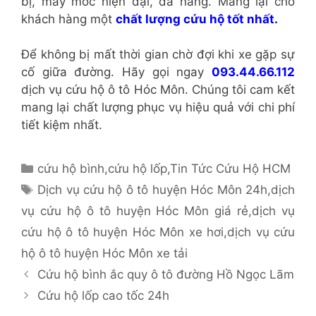
bị, máy móc hiện đại, đa năng. Mang lại cho
khách hàng một
chất lượng cứu hộ tốt nhất.
Để không bị mất thời gian chờ đợi khi xe gặp sự
cố giữa đường. Hãy gọi ngay
093.44.66.112
dịch vụ cứu hộ ô tô Hóc Môn. Chúng tôi cam kết
mang lại chất lượng phục vụ hiệu quả với chi phí
tiết kiệm nhất.
Danh
cứu hộ bình
,
cứu hộ lốp
,
Tin Tức Cứu Hộ HCM
mục
Thẻ
Dịch vụ cứu hộ ô tô huyện Hóc Môn 24h
,
dịch
vụ cứu hộ ô tô huyện Hóc Môn giá rẻ
,
dịch vụ
cứu hộ ô tô huyện Hóc Môn xe hơi
,
dịch vụ cứu
hộ ô tô huyện Hóc Môn xe tải
Cứu hộ bình ắc quy ô tô đường Hồ Ngọc Lãm
Cứu hộ lốp cao tốc 24h