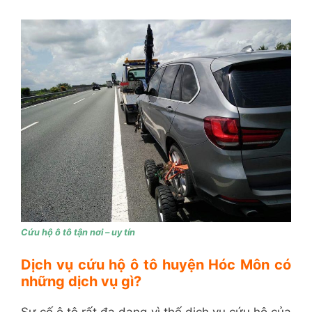
Cứu hộ ô tô tận nơi – uy tín
Dịch vụ cứu hộ ô tô huyện Hóc Môn có
những dịch vụ gì?