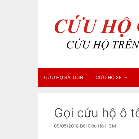
Chuyển
Chuyển
đến
đến
nội
nội
dung
dung
CỨU HỘ SÀI GÒN
CỨU HỘ XE
Gọi cứu hộ ô t
09/05/2018
Bởi
Cứu Hộ HCM