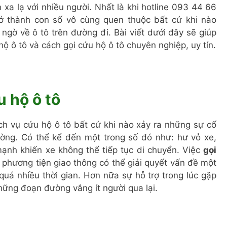
 xa lạ với nhiều người. Nhất là khi hotline 093 44 66
ở thành con số vô cùng quen thuộc bất cứ khi nào
ngờ về ô tô trên đường đi. Bài viết dưới đây sẽ giúp
ộ ô tô và cách gọi cứu hộ ô tô chuyên nghiệp, uy tín.
u hộ ô tô
ch vụ cứu hộ ô tô bất cứ khi nào xảy ra những sự cố
ường. Có thể kể đến một trong số đó như: hư vỏ xe,
nh khiến xe không thể tiếp tục di chuyển. Việc
gọi
 phương tiện giao thông có thể giải quyết vấn đề một
á nhiều thời gian. Hơn nữa sự hỗ trợ trong lúc gặp
những đoạn đường vắng ít người qua lại.