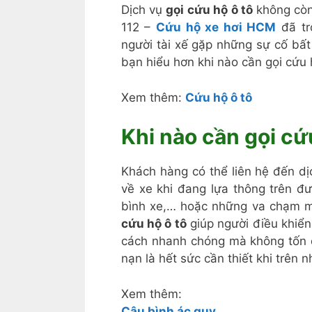
Dịch vụ
gọi cứu hộ ô tô
không còn
112 –
Cứu hộ xe hơi HCM
đã tr
người tài xế gặp những sự cố bất 
bạn hiểu hơn khi nào cần gọi cứu h
Xem thêm:
Cứu hộ ô tô
Khi nào cần gọi cứ
Khách hàng có thể liên hệ đến dị
về xe khi đang lựa thông trên đ
bình xe,… hoặc những va chạm mạ
cứu hộ ô tô
giúp người điều khiển
cách nhanh chóng mà không tốn qu
nạn là hết sức cần thiết khi trên 
Xem thêm:
Câu bình ác quy