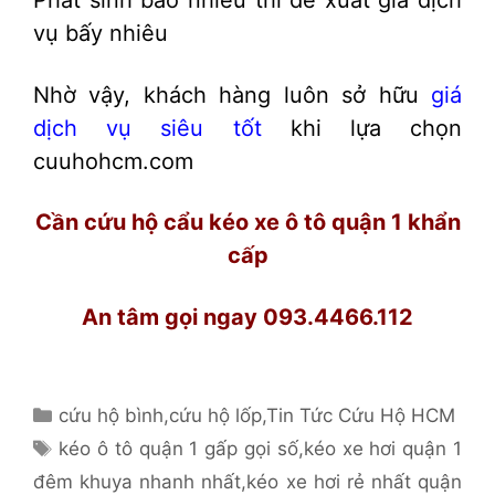
Phát sinh bao nhiêu thì đề xuất giá dịch
vụ bấy nhiêu
Nhờ vậy, khách hàng luôn sở hữu
giá
dịch vụ siêu tốt
khi lựa chọn
cuuhohcm.com
Cần cứu hộ cẩu kéo xe ô tô quận 1 khẩn
cấp
An tâm gọi ngay 093.4466.112
Danh
cứu hộ bình
,
cứu hộ lốp
,
Tin Tức Cứu Hộ HCM
mục
Thẻ
kéo ô tô quận 1 gấp gọi số
,
kéo xe hơi quận 1
đêm khuya nhanh nhất
,
kéo xe hơi rẻ nhất quận