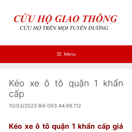
Chuyển
Chuyển
đến
đến
nội
nội
dung
dung
Menu
Kéo xe ô tô quận 1 khẩn
cấp
10/03/2023
Bởi
093.44.66.112
Kéo xe ô tô quận 1 khẩn cấp giá