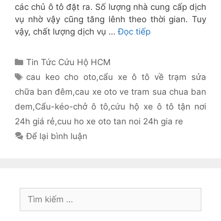
các chủ ô tô đặt ra. Số lượng nhà cung cấp dịch
vụ nhờ vậy cũng tăng lênh theo thời gian. Tuy
vậy, chất lượng dịch vụ …
Đọc tiếp
Danh
Tin Tức Cứu Hộ HCM
mục
Thẻ
cau keo cho oto
,
cẩu xe ô tô về trạm sửa
chữa ban đêm
,
cau xe oto ve tram sua chua ban
dem
,
Cẩu-kéo-chở ô tô
,
cứu hộ xe ô tô tận nơi
24h giá rẻ
,
cuu ho xe oto tan noi 24h gia re
Để lại bình luận
Tìm
kiếm
cho: