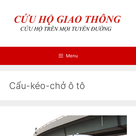
Chuyển
Chuyển
đến
đến
nội
nội
dung
dung
Menu
Cẩu-kéo-chở ô tô