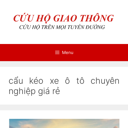
Chuyển
Chuyển
đến
đến
nội
nội
dung
dung
Menu
cẩu kéo xe ô tô chuyên
nghiệp giá rẻ