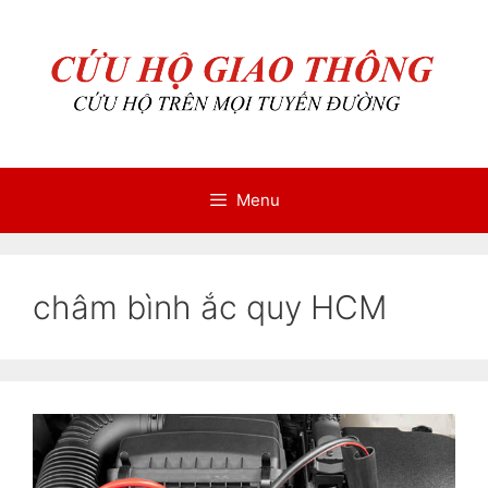
Chuyển
Chuyển
đến
đến
nội
nội
dung
dung
Menu
châm bình ắc quy HCM