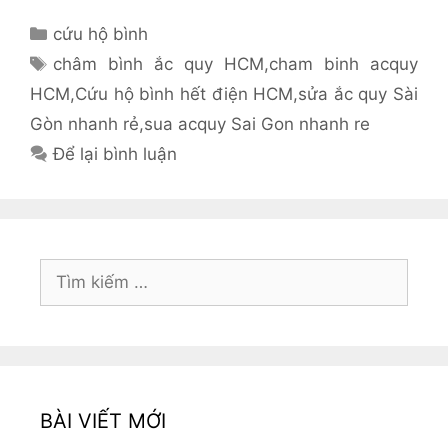
Danh
cứu hộ bình
mục
Thẻ
châm bình ắc quy HCM
,
cham binh acquy
HCM
,
Cứu hộ bình hết điện HCM
,
sửa ắc quy Sài
Gòn nhanh rẻ
,
sua acquy Sai Gon nhanh re
Để lại bình luận
Tìm
kiếm
cho:
BÀI VIẾT MỚI