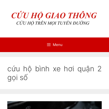
Chuyển
Chuyển
đến
đến
nội
nội
dung
dung
Menu
cứu hộ bình xe hơi quận 2
gọi số