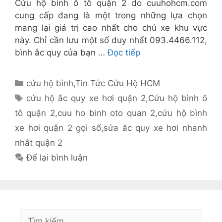
Cứu hộ bình ô tô quận 2 do cuuhohcm.com
cung cấp đang là một trong những lựa chọn
mang lại giá trị cao nhất cho chủ xe khu vực
này. Chỉ cần lưu một số duy nhất 093.4466.112,
bình ắc quy của bạn …
Đọc tiếp
Danh
cứu hộ bình
,
Tin Tức Cứu Hộ HCM
mục
Thẻ
cứu hộ ắc quy xe hơi quận 2
,
Cứu hộ bình ô
tô quận 2
,
cuu ho binh oto quan 2
,
cứu hộ bình
xe hơi quận 2 gọi số
,
sửa ắc quy xe hơi nhanh
nhất quận 2
Để lại bình luận
Tìm