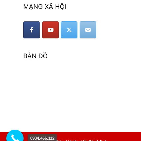
MẠNG XÃ HỘI
BẢN ĐỒ
0934.466.112