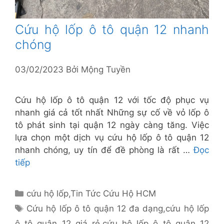
Cứu hộ lốp ô tô quận 12 nhanh
chóng
03/02/2023
Bởi
Mộng Tuyền
Cứu hộ lốp ô tô quận 12 với tốc độ phục vụ
nhanh giá cả tốt nhất Những sự cố về vỏ lốp ô
tô phát sinh tại quận 12 ngày càng tăng. Việc
lựa chọn một dịch vụ cứu hộ lốp ô tô quận 12
nhanh chóng, uy tín để đề phòng là rất …
Đọc
tiếp
Danh
cứu hộ lốp
,
Tin Tức Cứu Hộ HCM
mục
Thẻ
Cứu hộ lốp ô tô quận 12 đa dạng
,
cứu hộ lốp
ô tô quận 12 giá rẻ
,
cứu hộ lốp ô tô quận 12