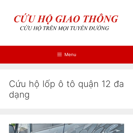
Chuyển
Chuyển
đến
đến
nội
nội
dung
dung
Menu
Cứu hộ lốp ô tô quận 12 đa
dạng