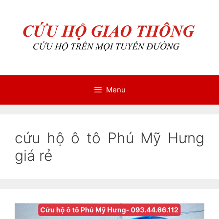
Chuyển
Chuyển
đến
đến
nội
nội
dung
dung
Menu
cứu hộ ô tô Phú Mỹ Hưng
giá rẻ