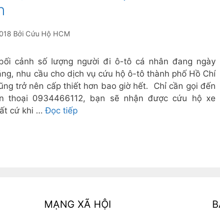
h
018
Bởi
Cứu Hộ HCM
bối cảnh số lượng người đi ô-tô cá nhân đang ngày
ăng, nhu cầu cho dịch vụ cứu hộ ô-tô thành phố Hồ Chí
ũng trở nên cấp thiết hơn bao giờ hết. Chỉ cần gọi đến
ện thoại 0934466112, bạn sẽ nhận được cứu hộ xe
t cứ khi …
Đọc tiếp
MẠNG XÃ HỘI
B