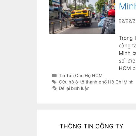
Min
02/02/2
Trong 
càng t
Minh c
số đi
HCM bấ
Danh
Tin Tức Cứu Hộ HCM
mục
Thẻ
Cứu hộ ô-tô thành phố Hồ Chí Minh
Để lại bình luận
THÔNG TIN CÔNG TY