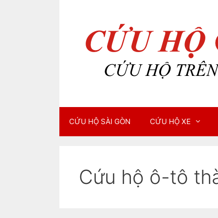
Chuyển
Chuyển
đến
đến
nội
nội
dung
dung
CỨU HỘ SÀI GÒN
CỨU HỘ XE
Cứu hộ ô-tô th