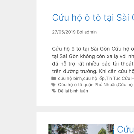
Cứu hộ ô tô tại Sài
27/05/2019
Bởi
admin
Cứu hộ ô tô tại Sài Gòn Cứu hộ ô
tại Sài Gòn không còn xa lạ với nh
đã hỗ trợ rất nhiều bác tài thoá
trên đường trường. Khi cần cứu h
Danh
cứu hộ bình
,
cứu hộ lốp
,
Tin Tức Cứu
mục
Thẻ
Cứu hộ ô tô quận Phú Nhuận
,
Cứu hộ 
Để lại bình luận
Cứu