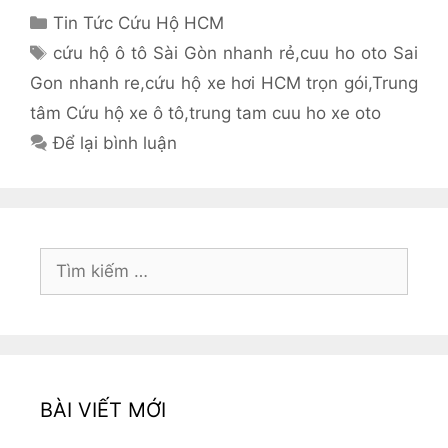
Danh
Tin Tức Cứu Hộ HCM
mục
Thẻ
cứu hộ ô tô Sài Gòn nhanh rẻ
,
cuu ho oto Sai
Gon nhanh re
,
cứu hộ xe hơi HCM trọn gói
,
Trung
tâm Cứu hộ xe ô tô
,
trung tam cuu ho xe oto
Để lại bình luận
Tìm
kiếm
cho:
BÀI VIẾT MỚI