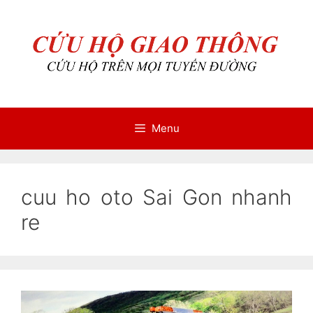
Chuyển
Chuyển
đến
đến
nội
nội
dung
dung
Menu
cuu ho oto Sai Gon nhanh
re