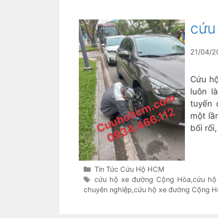
cứu
21/04/2
Cứu h
luôn l
tuyến 
một lầ
bối rối
Danh
Tin Tức Cứu Hộ HCM
mục
Thẻ
cứu hộ xe đường Cộng Hòa
,
cứu hộ
chuyên nghiệp
,
cứu hộ xe đường Cộng H