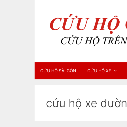
Chuyển
Chuyển
đến
đến
nội
nội
dung
dung
CỨU HỘ SÀI GÒN
CỨU HỘ XE
cứu hộ xe đườ