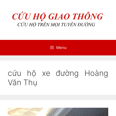
Chuyển
Chuyển
đến
đến
nội
nội
dung
dung
Menu
cứu hộ xe đường Hoàng
Văn Thụ