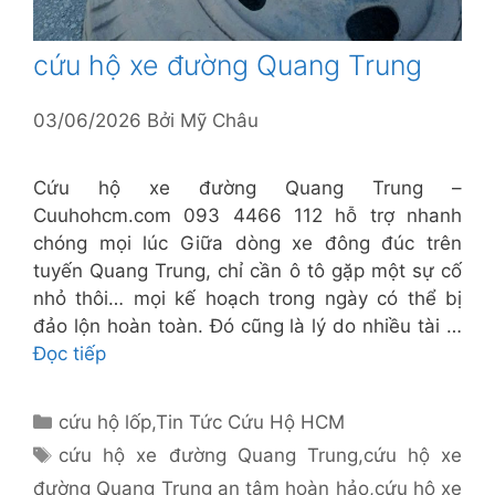
cứu hộ xe đường Quang Trung
03/06/2026
Bởi
Mỹ Châu
Cứu hộ xe đường Quang Trung –
Cuuhohcm.com 093 4466 112 hỗ trợ nhanh
chóng mọi lúc Giữa dòng xe đông đúc trên
tuyến Quang Trung, chỉ cần ô tô gặp một sự cố
nhỏ thôi… mọi kế hoạch trong ngày có thể bị
đảo lộn hoàn toàn. Đó cũng là lý do nhiều tài …
Đọc tiếp
Danh
cứu hộ lốp
,
Tin Tức Cứu Hộ HCM
mục
Thẻ
cứu hộ xe đường Quang Trung
,
cứu hộ xe
đường Quang Trung an tâm hoàn hảo
,
cứu hộ xe