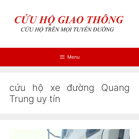
Chuyển
Chuyển
đến
đến
nội
nội
dung
dung
Menu
cứu hộ xe đường Quang
Trung uy tín