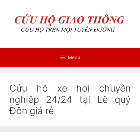
Chuyển
Chuyển
đến
đến
nội
nội
dung
dung
Menu
Cứu hộ xe hơi chuyên
nghiệp 24/24 tại Lê quý
Đôn giá rẻ