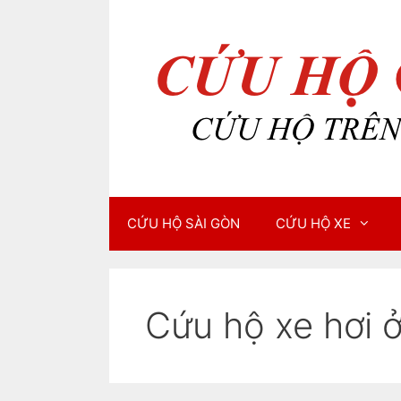
Chuyển
Chuyển
đến
đến
nội
nội
dung
dung
CỨU HỘ SÀI GÒN
CỨU HỘ XE
Cứu hộ xe hơi 