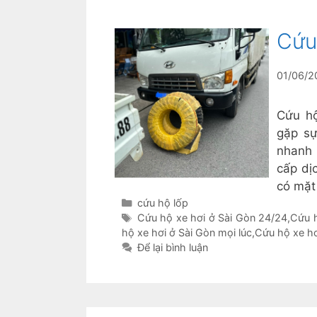
Cứu
01/06/2
Cứu hộ
gặp sự
nhanh
cấp dị
có mặ
Danh
cứu hộ lốp
mục
Thẻ
Cứu hộ xe hơi ở Sài Gòn 24/24
,
Cứu h
hộ xe hơi ở Sài Gòn mọi lúc
,
Cứu hộ xe h
Để lại bình luận