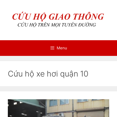
Chuyển
Chuyển
đến
đến
nội
nội
dung
dung
Menu
Cứu hộ xe hơi quận 10