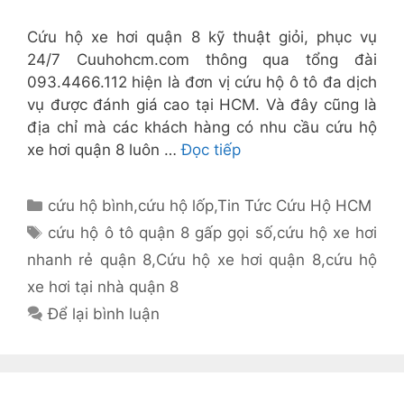
Cứu hộ xe hơi quận 8 kỹ thuật giỏi, phục vụ
24/7 Cuuhohcm.com thông qua tổng đài
093.4466.112 hiện là đơn vị cứu hộ ô tô đa dịch
vụ được đánh giá cao tại HCM. Và đây cũng là
địa chỉ mà các khách hàng có nhu cầu cứu hộ
xe hơi quận 8 luôn …
Đọc tiếp
Danh
cứu hộ bình
,
cứu hộ lốp
,
Tin Tức Cứu Hộ HCM
mục
Thẻ
cứu hộ ô tô quận 8 gấp gọi số
,
cứu hộ xe hơi
nhanh rẻ quận 8
,
Cứu hộ xe hơi quận 8
,
cứu hộ
xe hơi tại nhà quận 8
Để lại bình luận