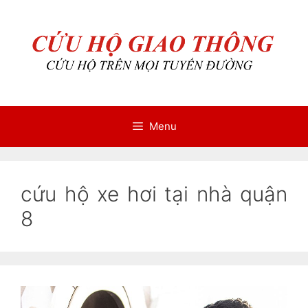
Chuyển
Chuyển
đến
đến
nội
nội
dung
dung
Menu
cứu hộ xe hơi tại nhà quận
8