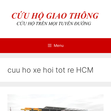
Chuyển
Chuyển
đến
đến
nội
nội
dung
dung
Menu
cuu ho xe hoi tot re HCM