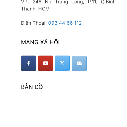
VP: 248 Nơ Trang Long, P.11, Q.Bình
Thạnh, HCM
Điện Thoại:
093 44 66 112
MẠNG XÃ HỘI
BẢN ĐỒ