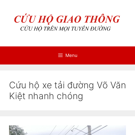
Chuyển
Chuyển
đến
đến
nội
nội
dung
dung
Menu
Cứu hộ xe tải đường Võ Văn
Kiệt nhanh chóng