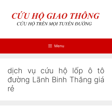
Chuyển
Chuyển
đến
đến
nội
nội
dung
dung
Menu
dịch vụ cứu hộ lốp ô tô
đường Lãnh Binh Thăng giá
rẻ