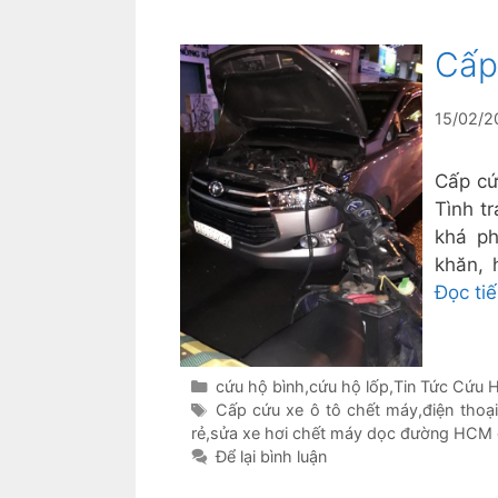
Cấp
15/02/2
Cấp cứ
Tình t
khá ph
khăn, 
Đọc ti
Danh
cứu hộ bình
,
cứu hộ lốp
,
Tin Tức Cứu
mục
Thẻ
Cấp cứu xe ô tô chết máy
,
điện thoạ
rẻ
,
sửa xe hơi chết máy dọc đường HCM g
Để lại bình luận