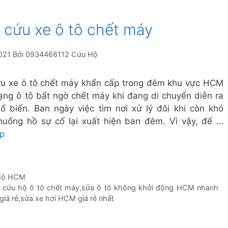
 cứu xe ô tô chết máy
021
Bởi
0934466112 Cứu Hộ
u xe ô tô chết máy khẩn cấp trong đêm khu vực HCM
rạng ô tô bất ngờ chết máy khi đang di chuyển diễn ra
ổ biến. Ban ngày việc tìm nơi xử lý đôi khi còn khó
huống hồ sự cố lại xuất hiện ban đêm. Vì vậy, để …
ếp
 Hộ HCM
i cứu hộ ô tô chết máy
,
sửa ô tô không khởi động HCM nhanh
iá rẻ
,
sửa xe hơi HCM giá rẻ nhất