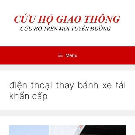
Chuyển
Chuyển
đến
đến
nội
nội
dung
dung
Menu
điện thoại thay bánh xe tải
khẩn cấp