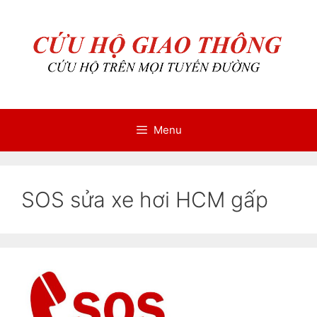
Chuyển
Chuyển
đến
đến
nội
nội
dung
dung
Menu
SOS sửa xe hơi HCM gấp