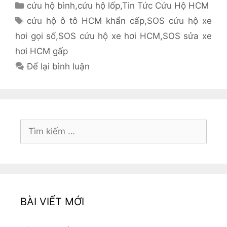
Danh
cứu hộ bình
,
cứu hộ lốp
,
Tin Tức Cứu Hộ HCM
mục
Thẻ
cứu hộ ô tô HCM khẩn cấp
,
SOS cứu hộ xe
hơi gọi số
,
SOS cứu hộ xe hơi HCM
,
SOS sửa xe
hơi HCM gấp
Để lại bình luận
Tìm
kiếm
cho:
BÀI VIẾT MỚI