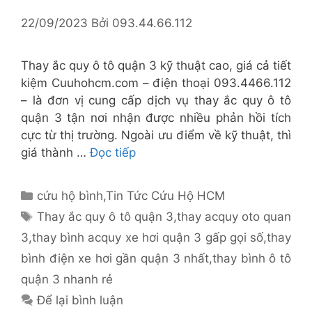
22/09/2023
Bởi
093.44.66.112
Thay ắc quy ô tô quận 3 kỹ thuật cao, giá cả tiết
kiệm Cuuhohcm.com – điện thoại 093.4466.112
– là đơn vị cung cấp dịch vụ thay ắc quy ô tô
quận 3 tận nơi nhận được nhiều phản hồi tích
cực từ thị trường. Ngoài ưu điểm về kỹ thuật, thì
giá thành …
Đọc tiếp
Danh
cứu hộ bình
,
Tin Tức Cứu Hộ HCM
mục
Thẻ
Thay ắc quy ô tô quận 3
,
thay acquy oto quan
3
,
thay bình acquy xe hơi quận 3 gấp gọi số
,
thay
bình điện xe hơi gần quận 3 nhất
,
thay bình ô tô
quận 3 nhanh rẻ
Để lại bình luận