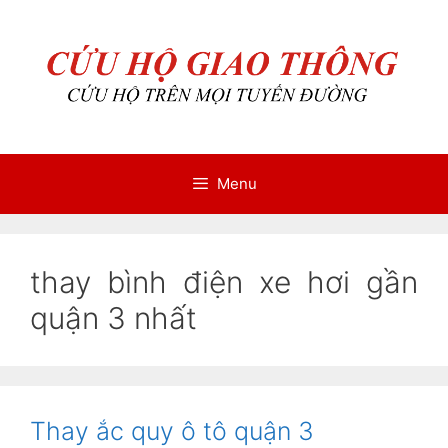
Chuyển
Chuyển
đến
đến
nội
nội
dung
dung
Menu
thay bình điện xe hơi gần
quận 3 nhất
Thay ắc quy ô tô quận 3