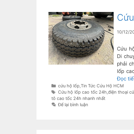
Cứu
10/12/2
Cứu hộ
Di chu
phải c
lốp ca
Đọc ti
Danh
cứu hộ lốp
,
Tin Tức Cứu Hộ HCM
mục
Thẻ
Cứu hộ lốp cao tốc 24h
,
điện thoại c
tô cao tốc 24h nhanh nhất
Để lại bình luận