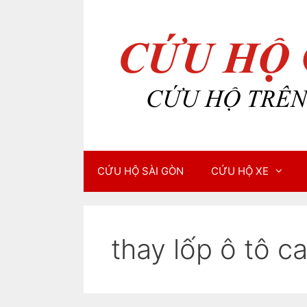
Chuyển
Chuyển
đến
đến
nội
nội
dung
dung
CỨU HỘ SÀI GÒN
CỨU HỘ XE
thay lốp ô tô ca