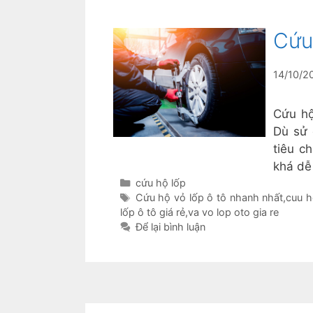
Cứu
14/10/2
Cứu hộ
Dù sử 
tiêu ch
khá dễ
Danh
cứu hộ lốp
mục
Thẻ
Cứu hộ vỏ lốp ô tô nhanh nhất
,
cuu h
lốp ô tô giá rẻ
,
va vo lop oto gia re
Để lại bình luận