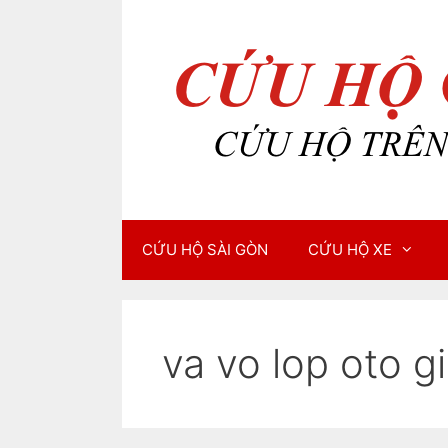
Chuyển
Chuyển
đến
đến
nội
nội
dung
dung
CỨU HỘ SÀI GÒN
CỨU HỘ XE
va vo lop oto gi