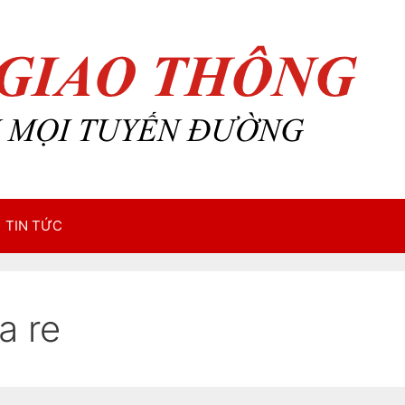
TIN TỨC
a re