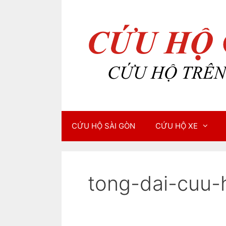
Chuyển
Chuyển
đến
đến
nội
nội
dung
dung
CỨU HỘ SÀI GÒN
CỨU HỘ XE
tong-dai-cuu-