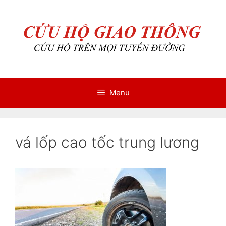
Chuyển
Chuyển
đến
đến
nội
nội
dung
dung
Menu
vá lốp cao tốc trung lương