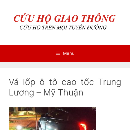
Chuyển
Chuyển
đến
đến
nội
nội
dung
dung
Menu
Vá lốp ô tô cao tốc Trung
Lương – Mỹ Thuận