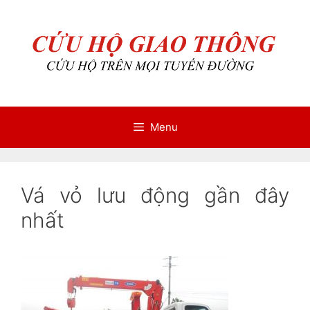
Chuyển
Chuyển
đến
đến
nội
nội
dung
dung
Menu
Vá vỏ lưu động gần đây
nhất