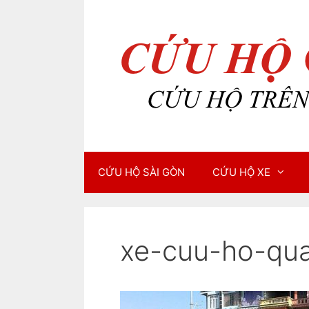
Chuyển
Chuyển
đến
đến
nội
nội
dung
dung
CỨU HỘ SÀI GÒN
CỨU HỘ XE
xe-cuu-ho-qu