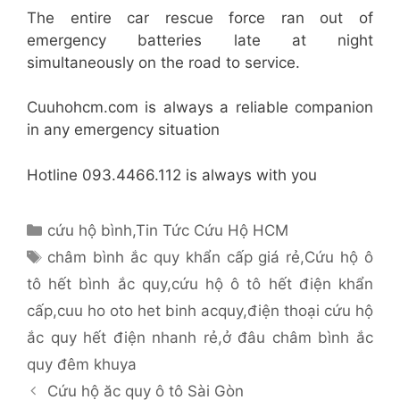
The entire car rescue force ran out of
emergency batteries late at night
simultaneously on the road to service.
Cuuhohcm.com is always a reliable companion
in any emergency situation
Hotline 093.4466.112 is always with you
Danh
cứu hộ bình
,
Tin Tức Cứu Hộ HCM
mục
Thẻ
châm bình ắc quy khẩn cấp giá rẻ
,
Cứu hộ ô
tô hết bình ắc quy
,
cứu hộ ô tô hết điện khẩn
cấp
,
cuu ho oto het binh acquy
,
điện thoại cứu hộ
ắc quy hết điện nhanh rẻ
,
ở đâu châm bình ắc
quy đêm khuya
Cứu hộ ăc quy ô tô Sài Gòn