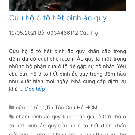
Cứu hộ ô tô hết bình ắc quy
19/05/2021
Bởi
0934466112 Cứu Hộ
Cứu hộ ô tô hết bình ắc quy khẩn cấp trong
đêm đã có cuuhohcm.com Ắc quy là một trong
những bộ phận của ô tô dễ gặp sự cố nhất. Yêu
cầu cứu hộ ô tô hết bình ắc quy trong đêm hầu
như xuất hiện mỗi ngày. Nhà cung cấp dịch vụ
khá …
Đọc tiếp
Danh
cứu hộ bình
,
Tin Tức Cứu Hộ HCM
mục
Thẻ
châm bình ắc quy khẩn cấp giá rẻ
,
Cứu hộ ô
tô hết bình ắc quy
,
cứu hộ ô tô hết điện khẩn
cấp
,
cuu ho oto het binh acquy
,
điện thoại cứu hộ