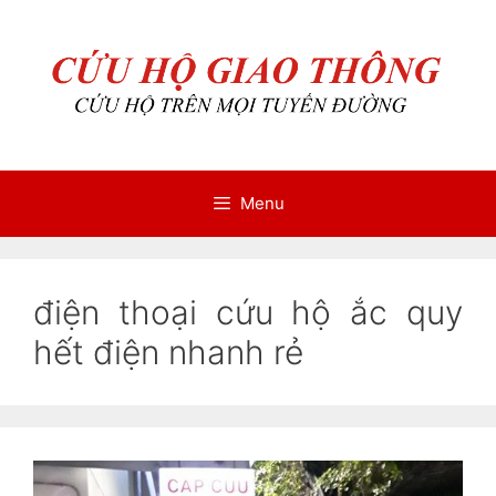
Chuyển
Chuyển
đến
đến
nội
nội
dung
dung
Menu
điện thoại cứu hộ ắc quy
hết điện nhanh rẻ