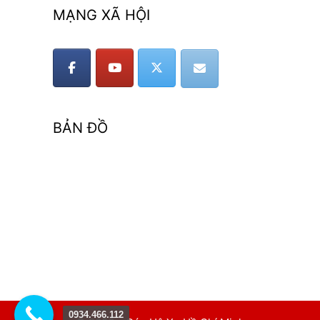
MẠNG XÃ HỘI
BẢN ĐỒ
0934.466.112