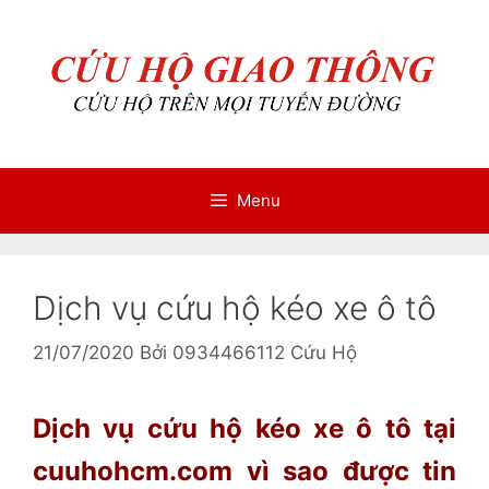
Chuyển
Chuyển
đến
đến
nội
nội
dung
dung
Menu
Dịch vụ cứu hộ kéo xe ô tô
21/07/2020
Bởi
0934466112 Cứu Hộ
Dịch vụ cứu hộ kéo xe ô tô tại
cuuhohcm.com vì sao được tin