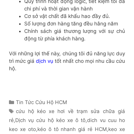
Quy trinh hoạt động logic, tiết kiệm tối đa
chi phí và thời gian vận hành
Cơ sở vật chất đã khấu hao đầy đủ.
Số lượng đơn hàng tăng đều hằng năm
Chính sách giá thương lượng với sự chủ
động từ phía khách hàng.
Với những lợi thế này, chúng tôi đủ năng lực duy
trì mức giá
dịch vụ
tốt nhất cho mọi nhu cầu cứu
hộ.
Danh
Tin Tức Cứu Hộ HCM
mục
Thẻ
cứu hộ kéo xe hơi về trạm sửa chữa giá
rẻ
,
Dịch vụ cứu hộ kéo xe ô tô
,
dich vu cuu ho
keo xe oto
,
kéo ô tô nhanh giá rẻ HCM
,
keo xe