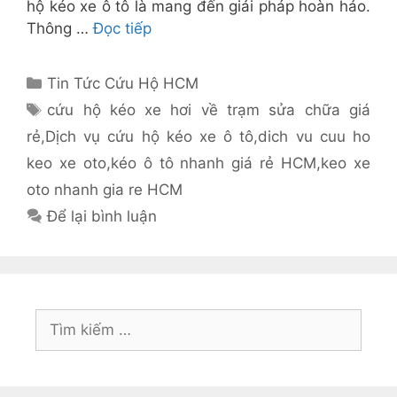
hộ kéo xe ô tô là mang đến giải pháp hoàn hảo.
Thông …
Đọc tiếp
Danh
Tin Tức Cứu Hộ HCM
mục
Thẻ
cứu hộ kéo xe hơi về trạm sửa chữa giá
rẻ
,
Dịch vụ cứu hộ kéo xe ô tô
,
dich vu cuu ho
keo xe oto
,
kéo ô tô nhanh giá rẻ HCM
,
keo xe
oto nhanh gia re HCM
Để lại bình luận
Tìm
kiếm
cho: