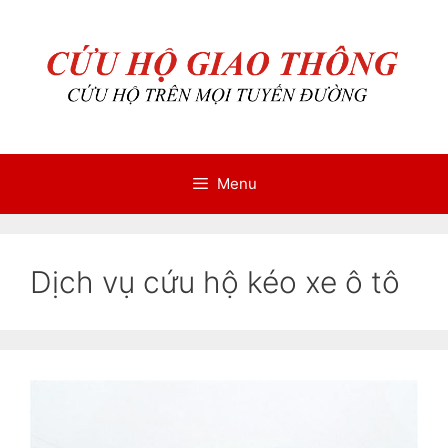
Chuyển
Chuyển
đến
đến
nội
nội
dung
dung
Menu
Dịch vụ cứu hộ kéo xe ô tô