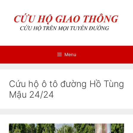
Chuyển
Chuyển
đến
đến
nội
nội
dung
dung
Menu
Cứu hộ ô tô đường Hồ Tùng
Mậu 24/24