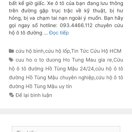
bất kể giờ giấc. Xe ô tô của bạn đang lưu thông
trên đường gặp trục trặc về kỹ thuật, bị hư
hỏng, bị va chạm tai nạn ngoài ý muốn. Bạn hãy
gọi ngay số hotline: 093.4466.112 chuyên cứu
hộ ô tô đường …
Đọc tiếp
Danh
cứu hộ bình
,
cứu hộ lốp
,
Tin Tức Cứu Hộ HCM
mục
Thẻ
cuu ho o to duong Ho Tung Mau gia re
,
Cứu
hộ ô tô đường Hồ Tùng Mậu 24/24
,
cứu hộ ô tô
đường Hồ Tùng Mậu chuyên nghiệp
,
cứu hộ ô tô
đường Hồ Tùng Mậu uy tín
Để lại bình luận
Tìm